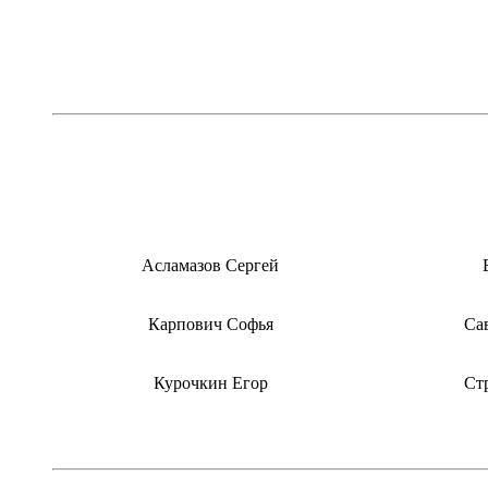
Корре
Асламазов Сергей
Карпович Софья
Са
Курочкин Егор
Ст