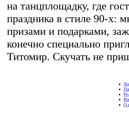
на танцплощадку, где гос
праздника в стиле 90-х: 
призами и подарками, заж
конечно специально приг
Титомир. Скучать не при
Хо
Па
Ре
Ре
О 