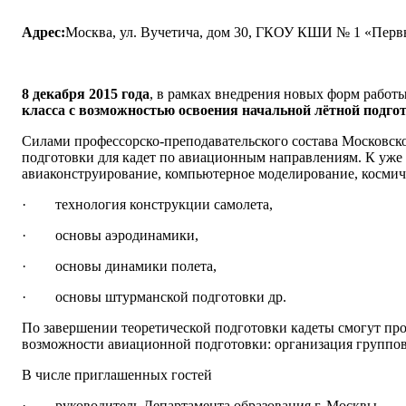
Адрес:
Москва, ул. Вучетича, дом 30, ГКОУ КШИ № 1 «Первы
8 декабря 2015 года
, в рамках внедрения новых форм работ
класса с возможностью освоения начальной лётной подго
Силами профессорско-преподавательского состава Московск
подготовки для кадет по авиационным направлениям. К уж
авиаконструирование, компьютерное моделирование, космич
· технология конструкции самолета,
· основы аэродинамики,
· основы динамики полета,
· основы штурманской подготовки др.
По завершении теоретической подготовки кадеты смогут про
возможности авиационной подготовки: организация группо
В числе приглашенных гостей
· руководитель Департамента образования г. Москвы,