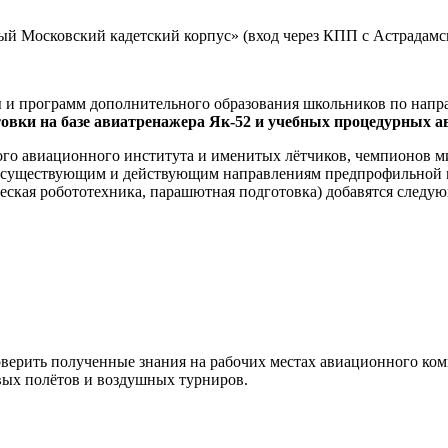
й Московский кадетский корпус» (вход через КПП с Астрадамс
ы и программ дополнительного образования школьников по нап
товки на базе авиатренажера Як-52 и учебных процедурных 
ого авиационного института и именитых лётчиков, чемпионов м
е существующим и действующим направлениям предпрофильной 
еская робототехника, парашютная подготовка) добавятся следу
верить полученные знания на рабочих местах авиационного ком
вых полётов и воздушных турниров.