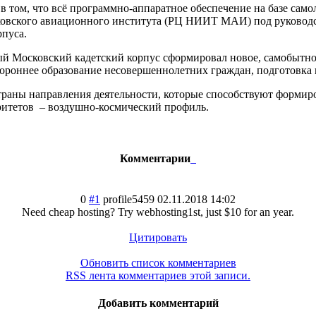
в том, что всё программно-аппаратное обеспечение на базе само
ковского авиационного института (РЦ НИИТ МАИ) под руковод
рпуса.
ый Московский кадетский корпус сформировал новое, самобытно
стороннее образование несовершеннолетних граждан, подготовка
 страны направления деятельности, которые способствуют форм
ритетов – воздушно-космический профиль.
Комментарии
0
#1
profile5459
02.11.2018 14:02
Need cheap hosting? Try webhosting1st, just $10 for an year.
Цитировать
Обновить список комментариев
RSS лента комментариев этой записи.
Добавить комментарий