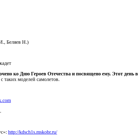
., Беляев Н.)
кадет
очено ко Дню Героев Отечества и посвящено
ему. Этот день 
 с таких моделей самолетов.
k.com
.
ус»:
http://kdsch1s.mskobr.ru/