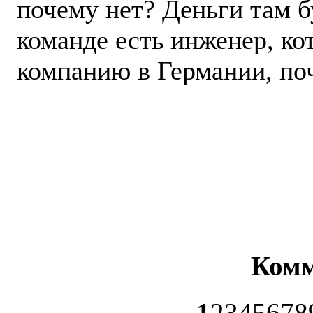
почему нет? Деньги там бу
команде есть инженер, ко
компанию в Германии, п
Комм
1
2
3
4
5
6
7
8