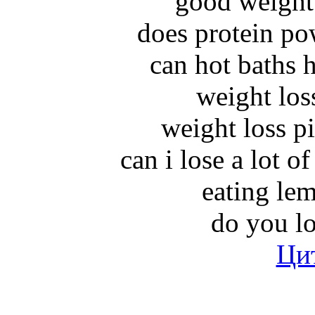
good weight 
does protein po
can hot baths 
weight los
weight loss pi
can i lose a lot o
eating le
do you l
Ци