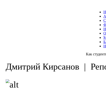
С
О
Б
Как студен
Дмитрий Кирсанов
|
Реп