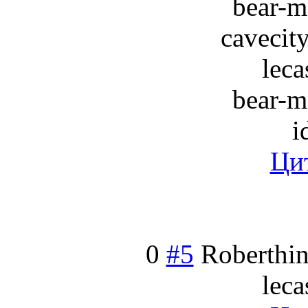
bear-m
cavecit
leca
bear-m
i
Ци
0
#5
Roberthin
leca