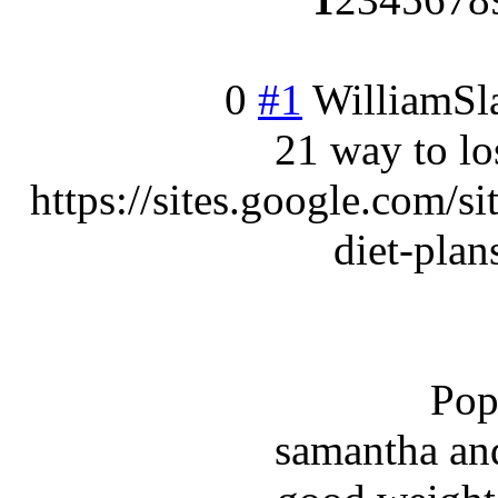
0
#1
WilliamSl
21 way to lo
https://sites.google.com/s
diet-plan
Pop
samantha an