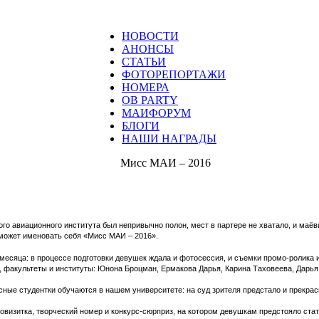
НОВОСТИ
АНОНСЫ
СТАТЬИ
ФОТОРЕПОРТАЖИ
НОМЕРА
ОВ PARTY
МАИФОРУМ
БЛОГИ
НАШИ НАГРАДЫ
Мисс МАИ – 2016
ого авиационного института был непривычно полон, мест в партере не хватало, и ма
сможет именовать себя «Мисс МАИ – 2016».
 месяца: в процессе подготовки девушек ждала и фотосессия, и съемки промо-ролика и
, факультеты и институты: Юнона Броцман, Ермакова Дарья, Карина Таховеева, Дарь
сные студентки обучаются в нашем университете: на суд зрителя предстало и прекрасн
еовизитка, творческий номер и конкурс-сюрприз, на котором девушкам предстояло с