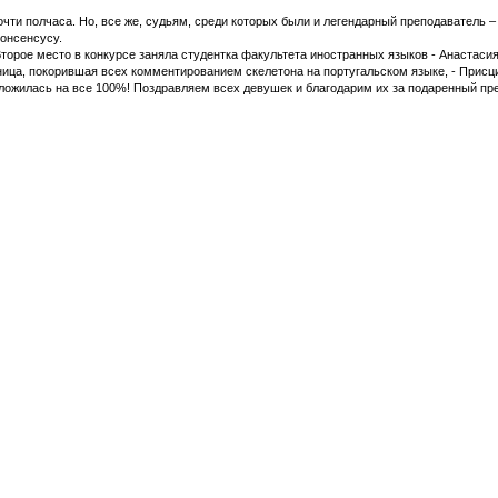
ти полчаса. Но, все же, судьям, среди которых были и легендарный преподаватель –
консенсусу.
Второе место в конкурсе заняла студентка факультета иностранных языков - Анастаси
ница, покорившая всех комментированием скелетона на португальском языке, - Прис
выложилась на все 100%! Поздравляем всех девушек и благодарим их за подаренный пр