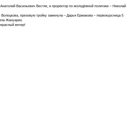
 Анатолий Васильевич Вестяк, и проректор по молодёжной политике – Николай
я Волоцкова, призовую тройку замкнула – Дарья Ермакова – первокурсница 5
цила Жануарио.
екрасный вечер!