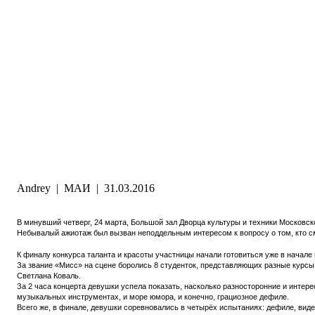
Andrey
|
МАИ
|
31.03.2016
В минувший четверг, 24 марта, Большой зал Дворца культуры и техники Московск
Небывалый ажиотаж был вызван неподдельным интересом к вопросу о том, кто 
К финалу конкурса таланта и красоты участницы начали готовиться уже в начале
За звание «Мисс» на сцене боролись 8 студенток, представляющих разные курсы
Светлана Коваль.
За 2 часа концерта девушки успела показать, насколько разносторонние и интере
музыкальных инструментах, и море юмора, и конечно, грациозное дефиле.
Всего же, в финале, девушки соревновались в четырёх испытаниях: дефиле, вид