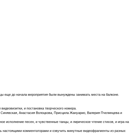
ёвцы еще до начала мероприятия были вынуждены занимать места на балконе.
 видеовизитки, и постановка творческого номера.
я Синявская, Анастасия Волоцкова, Присцила Жануарио, Валерия Пчелинцева и
ое исполнение песен, и чувственные танцы, и лирическое чтение стихов, и игра на
тать настоящими комментаторами и озвучить минутные видеофрагменты из разных