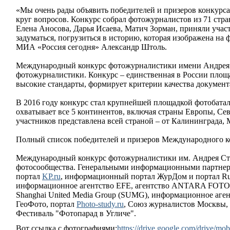
«Мы очень рады объявить победителей и призеров конкурса
круг вопросов. Конкурс собрал фотожурналистов из 71 стра
Елена Аносова, Дарья Исаева, Матич Зорман, приняли участ
задуматься, погрузиться в историю, которая изображена н
МИА «Россия сегодня» Александр Штоль.
Международный конкурс фотожурналистики имени Андрея С
фотожурналистики. Конкурс – единственная в России площа
высокие стандарты, формирует критерии качества докумен
В 2016 году конкурс стал крупнейшей площадкой фотобатал
охватывает все 5 континентов, включая страны Европы, С
участников представлена всей страной – от Калининграда,
Полный список победителей и призеров Международного к
Международный конкурс фотожурналистики им. Андрея Ст
фотосообщества. Генеральными информационными партнера
портал
KP.ru
, информационный портал ЖурДом и портал Ru
информационное агентство EFE, агентство ANTARA FOTO, мед
Shanghai United Media Group (SUMG), информационное аген
ГеоФото, портал
Photo-study.ru
, Союз журналистов Москвы,
Фестиваль "Фотопарад в Угличе".
Вот ссылка с фотографиями:
https://drive.google.com/drive/mob