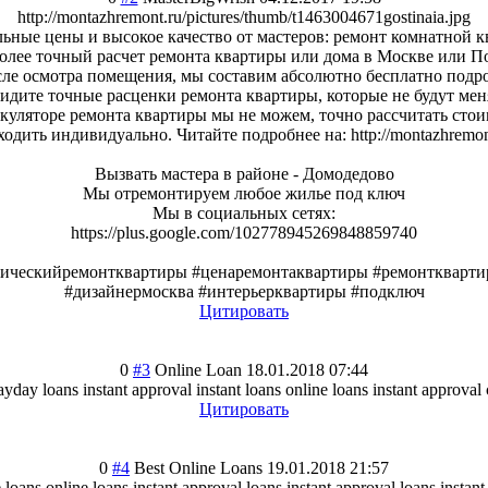
http://montazhremont.ru/pictures/thumb/t1463004671gostinaia.jpg
ьные цены и высокое качество от мастеров: ремонт комнатной к
более точный расчет ремонта квартиры или дома в Москве или Под
сле осмотра помещения, мы составим абсолютно бесплатно подро
видите точные расценки ремонта квартиры, которые не будут меня
уляторе ремонта квартиры мы не можем, точно рассчитать стои
одить индивидуально. Читайте подробнее на: http://montazhremon
Вызвать мастера в районе - Домодедово
Мы отремонтируем любое жилье под ключ
Мы в социальных сетях:
https://plus.google.com/102778945269848859740
тическийр
емонтквартиры #ценаремонтаква
ртиры #ремонткварти
#дизайнермосква #интерьеркварти
ры #подключ
Цитировать
0
#3
Online Loan
18.01.2018 07:44
ayday loans instant approval instant loans online loans instant approval 
Цитировать
0
#4
Best Online Loans
19.01.2018 21:57
 loans online loans instant approval loans instant approval loans instan