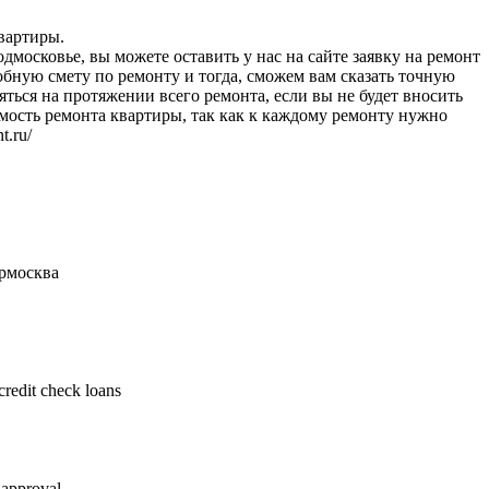
вартиры.
московье, вы можете оставить у нас на сайте заявку на ремонт
бную смету по ремонту и тогда, сможем вам сказать точную
ться на протяжении всего ремонта, если вы не будет вносить
мость ремонта квартиры, так как к каждому ремонту нужно
t.ru/
рм
осква
credit check loans
t approval