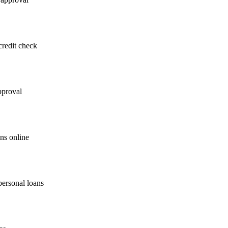
credit check
pproval
ns online
personal loans