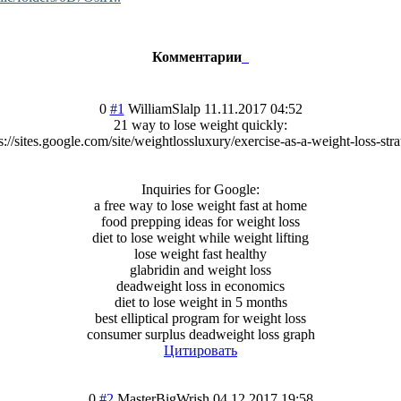
Комментарии
0
#1
WilliamSlalp
11.11.2017 04:52
21 way to lose weight quickly:
s://sites.google.com/site/weightlossluxury/exercise-as-a-weight-loss-str
Inquiries for Google:
a free way to lose weight fast at home
food prepping ideas for weight loss
diet to lose weight while weight lifting
lose weight fast healthy
glabridin and weight loss
deadweight loss in economics
diet to lose weight in 5 months
best elliptical program for weight loss
consumer surplus deadweight loss graph
Цитировать
0
#2
MasterBigWrish
04.12.2017 19:58