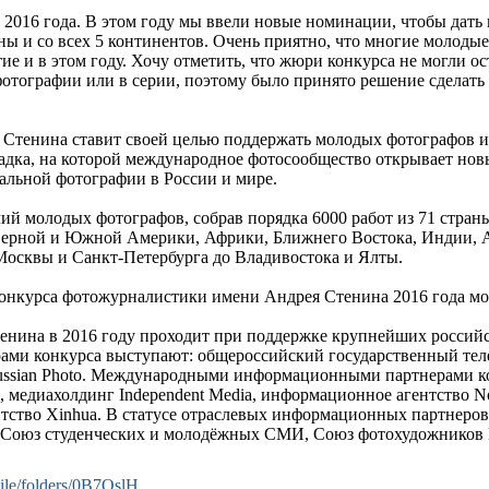
 2016 года. В этом году мы ввели новые номинации, чтобы дат
ны и со всех 5 континентов. Очень приятно, что многие молодые
ие и в этом году. Хочу отметить, что жюри конкурса не могли ос
а фотографии или в серии, поэтому было принято решение сделат
тенина ставит своей целью поддержать молодых фотографов и 
дка, на которой международное фотосообщество открывает новы
тальной фотографии в России и мире.
ий молодых фотографов, собрав порядка 6000 работ из 71 стра
еверной и Южной Америки, Африки, Ближнего Востока, Индии, 
 Москвы и Санкт-Петербурга до Владивостока и Ялты.
онкурса фотожурналистики имени Андрея Стенина 2016 года мо
енина в 2016 году проходит при поддержке крупнейших росси
ми конкурса выступают: общероссийский государственный тел
ssian Photo. Международными информационными партнерами ко
иахолдинг Independent Media, информационное агентство Notime
тство Xinhua. В статусе отраслевых информационных партнеров
 Союз студенческих и молодёжных СМИ, Союз фотохудожников Р
ile/folders/0B7OslH..