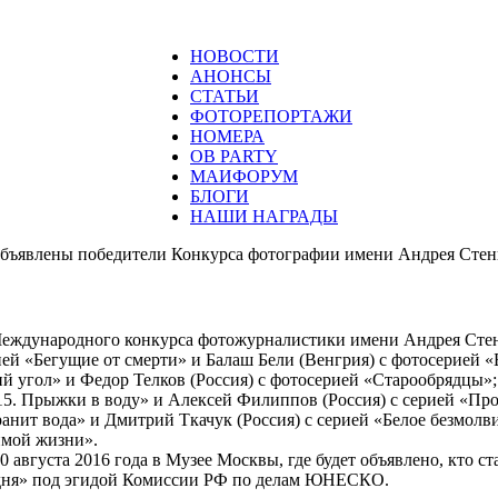
НОВОСТИ
АНОНСЫ
СТАТЬИ
ФОТОРЕПОРТАЖИ
НОМЕРА
ОВ PARTY
МАИФОРУМ
БЛОГИ
НАШИ НАГРАДЫ
бъявлены победители Конкурса фотографии имени Андрея Стен
Международного конкурса фотожурналистики имени Андрея Стен
ей «Бегущие от смерти» и Балаш Бели (Венгрия) с фотосерией 
й угол» и Федор Телков (Россия) с фотосерией «Старообрядцы»
5. Прыжки в воду» и Алексей Филиппов (Россия) с серией «Пр
ранит вода» и Дмитрий Ткачук (Россия) с серией «Белое безмол
димой жизни».
августа 2016 года в Музее Москвы, где будет объявлено, кто ст
одня» под эгидой Комиссии РФ по делам ЮНЕСКО.