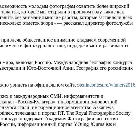
ь возможность молодым фотографам охватить более широкий
 таланты, которые мы открыли в прошлом году, такие как
тавить без внимания многие работы, которые заставляли всех
ь несколько отметок жюри» — рассказал директор фотослужбы
привлечь общественное внимание к задачам современной
е имена в фотожурналистике, поддерживает и развивает ее
ны мира, включая Россию. Международная география конкурса
Австралии и Юго-Восточной Азии. География его российских
жно увидеть на официальном сайте:
stenincontest.ru/winners2016
.
йских и международных СМИ, информагентств и
еканал «Россия-Культура», информационно-новостной
нкурса стали: информационное агентство Askanews,
x, телеканал и портал RT, The Royal Photographic Society,
 конкурс поддержат: Академия Фотографии, агентство
оссии, информационный портал YOung JOurnalists и