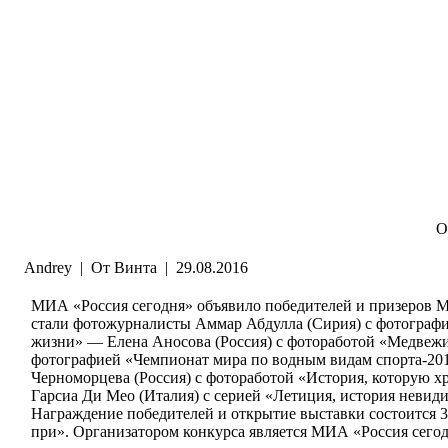
О
Andrey
|
От Винта
|
29.08.2016
МИА «Россия сегодня» объявило победителей и призеров 
стали фотожурналисты Аммар Абдулла (Сирия) с фотографи
жизни» — Елена Аносова (Россия) с фотоработой «Медвежи
фотографией «Чемпионат мира по водным видам спорта-201
Черноморцева (Россия) с фотоработой «История, которую х
Гарсиа Ди Мео (Италия) с серией «Летиция, история неви
Награждение победителей и открытие выставки состоится 30 
при». Организатором конкурса является МИА «Россия сег