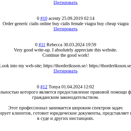
Цитировать
0
#10
acenty
25.09.2019 02:14
Order generic cialis online buy cialis female viagra buy cheap viagra
Цитировать
0
#11
Rebecca
30.03.2024 19:59
Very good write-up. I absolutely appreciate this website.
Continue the good work!
Look into my web-site; https://thorderiksson.se/: https://thorderiksson.se
Цитировать
0
#12
Tonya
01.04.2024 12:02
тельностью которого является предоставление правовой помощи 
гражданским законодательств
ом.
Этот профессионал занимается широким спектром задач:
ирует клиентов, готовит юридические документы, представляет
в суде и других инстанциях.