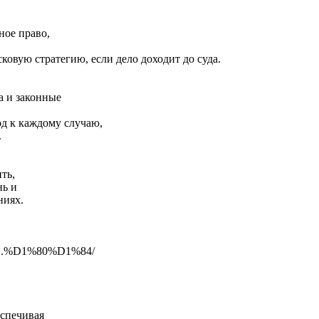
ное право,
овую стратегию, если дело доходит до суда.
а и законные
д к каждому случаю,
.
ть,
нь и
ниях.
51.%D1%80%D1%84/
еспечивая