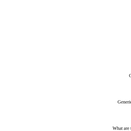
C
Generic
What are t