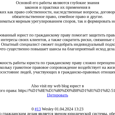
Основой его работы являются глубокие знания
законов и практики их применения в
аких как право собственности, наследственные вопросы, договор
обязательственн
ое право, семейное право и другие.
иматься мирным урегулированием споров, так и формировать иск
ованн
ый юрист по гражданскому праву помогает защитить прав
интересы своих клиентов, а также сократить риски, связанные с
. Опытный специалист сможет подобрать индивидуальный подхо
что существенно повышает шансы на благоприятный исход дела
жность работы юриста по гражданскому праву сложно переоцени
кольку грамотное правовое сопровождение воздействует на жиз
осостояние людей, участвующих в гражданско-правовых отноше
Also visit my web blog юрист в
ского права: https://%D1%8E%D1%80%D0%B8%D1%81%D1%82-
Цитировать
0
#13
Wesley
01.04.2024 13:23
 гражданским делам является звеном юридической системы, об