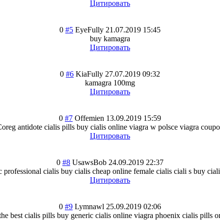
Цитировать
0
#5
EyeFully
21.07.2019 15:45
buy kamagra
Цитировать
0
#6
KiaFully
27.07.2019 09:32
kamagra 100mg
Цитировать
0
#7
Offemien
13.09.2019 15:59
oreg antidote cialis pills buy cialis online viagra w polsce viagra coup
Цитировать
0
#8
UsawsBob
24.09.2019 22:37
 professional cialis buy cialis cheap online female cialis ciali s buy cial
Цитировать
0
#9
Lymnawl
25.09.2019 02:06
he best cialis pills buy generic cialis online viagra phoenix cialis pills on