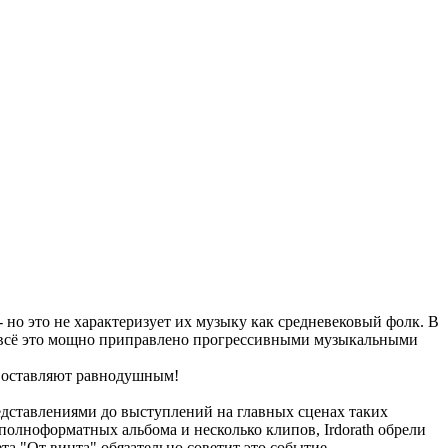
но это не характеризует их музыку как средневековый фолк. В
- и всё это мощно приправлено прогрессивными музыкальными
е оставляют равнодушным!
едставлениями до выступлений на главных сценах таких
полноформатных альбома и несколько клипов, Irdorath обрели
ета "От винта" обязательно советит это событие.