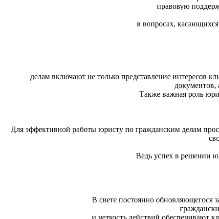
правовую поддерж
в вопросах, касающихся
делам включают не только представление интересов кл
документов, 
Также важная роль юри
Для эффективной работы юристу по гражданским делам прост
св
Ведь успех в решении ю
В свете постоянно обновляющегося з
граждански
и четкость действий обеспечивают кл