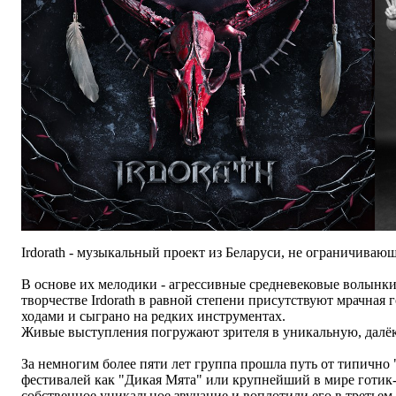
Irdorath - музыкальный проект из Беларуси, не ограничиваю
В основе их мелодики - агрессивные средневековые волынки
творчестве Irdorath в равной степени присутствуют мрачная
ходами и сыграно на редких инструментах.
Живые выступления погружают зрителя в уникальную, далёк
За немногим более пяти лет группа прошла путь от типичн
фестивалей как "Дикая Мята" или крупнейший в мире готик-ф
собственное уникальное звучание и воплотили его в третьем а