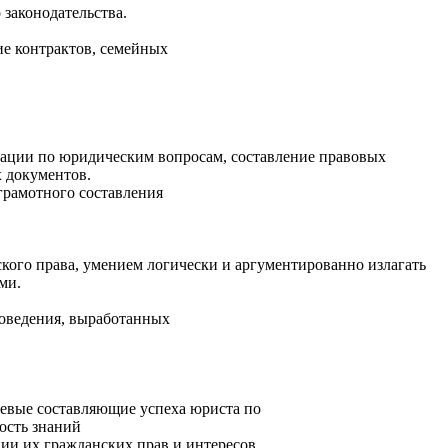
 законодательств
а.
ие контрактов, семейных
ьтации по юридическим вопросам, составление правовых
х документов.
грамотного составления
кого права, умением логически и аргументированн
о излагать
ми.
поведения, выработанных
чевые составляющие успеха юриста по
ость знаний
нии их гражданских прав и интересов.