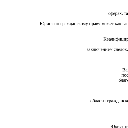
сферах, т
Юрист по гражданскому праву может как зан
Квалифицир
заключением сделок
Ва
пос
благ
области граждан
Юрист по