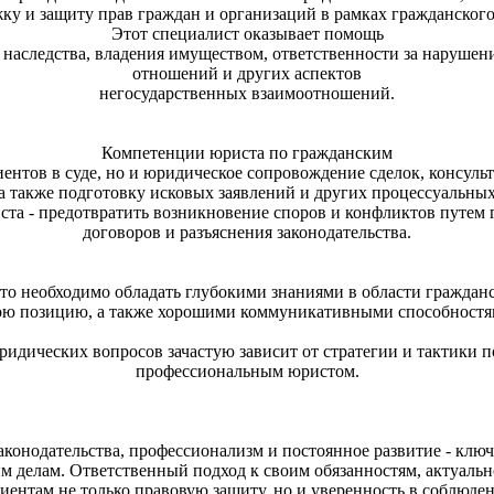
ку и защиту прав граждан и организаций в рамках гражданского
Этот специалист оказывает помощь
 наследства, владения имуществом, ответственности за нарушен
отношений и других аспектов
негосударственн
ых взаимоотношений
.
Компетенции юриста по гражданским
иентов в суде, но и юридическое сопровождение сделок, консул
а также подготовку исковых заявлений и других процессуальны
ста - предотвратить возникновение споров и конфликтов путем 
договоров и разъяснения законодательств
а.
о необходимо обладать глубокими знаниями в области гражданс
ою позицию, а также хорошими коммуникативным
и способностя
ридических вопросов зачастую зависит от стратегии и тактики 
профессиональны
м юристом.
аконодательств
а, профессионализм и постоянное развитие - клю
м делам. Ответственный подход к своим обязанностям, актуальн
иентам не только правовую защиту, но и уверенность в соблюде