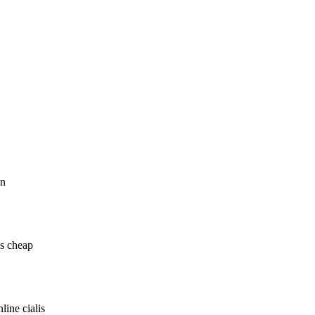
on
is cheap
line cialis