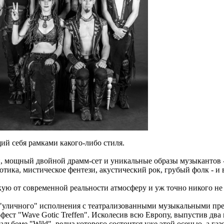
щий себя рамками какого-либо стиля.
, мощный двойной драмм-сет и уникальные образы музыкантов - 
 готика, мистическое фентези, акустический рок, грубый фолк 
ую от современной реальности атмосферу и уж точно никого н
о "уличного" исполнения с театрализованными музыкальными пр
ест "Wave Gotic Treffen". Исколесив всю Европу, выпустив два 
льбоме "Wild", релиз которого состоится уже этой осенью, а газ