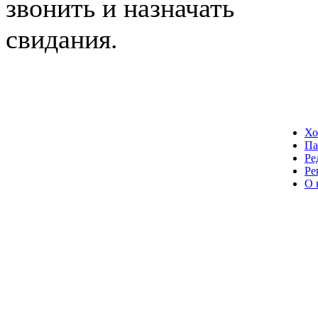
звонить и назначать
свидания.
Хо
Па
Ре
Ре
О 