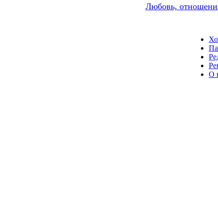
Любовь, отношени
Хо
Па
Ре
Ре
О 