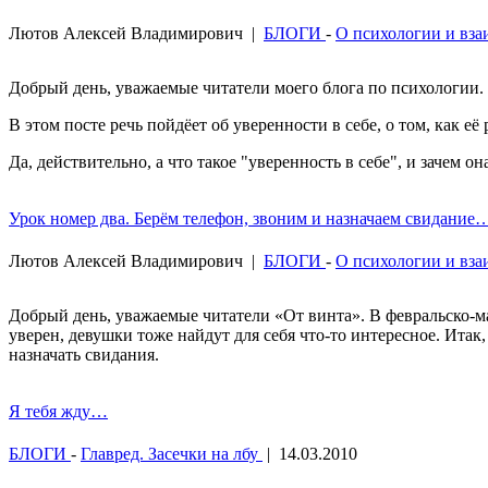
Лютов Алексей Владимирович
|
БЛОГИ
-
О психологии и вз
Добрый день, уважаемые читатели моего блога по психологии.
В этом посте речь пойдёет об уверенности в себе, о том, как её 
Да, действительно, а что такое "уверенность в себе", и зачем о
Урок номер два. Берём телефон, звоним и назначаем свидание
Лютов Алексей Владимирович
|
БЛОГИ
-
О психологии и вз
Добрый день, уважаемые читатели «От винта». В февральско-ма
уверен, девушки тоже найдут для себя что-то интересное. Итак,
назначать свидания.
Я тебя жду…
БЛОГИ
-
Главред. Засечки на лбу
|
14.03.2010