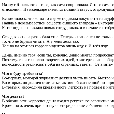
Начну с банального – того, как сама сюда попала. С того самого
отношения. На календаре значился поздний август, отдохнувша
Вспомнилось, что когда-то я даже подавала документы на жур
Нашла в небезызвестной соц.сети бывшего главреда – Екатери
Катя тогда очень ждала новых сотрудников, и в начале сентябр
Сегодня я снова разгребала стол. Теперь он заполнен не только
то, что не будешь читать. А у меня дежа-вю.
Только на этот раз корреспондентов очень жду я. И тебя жду.
Да-да, именно тебя, если ты, конечно, давно мечтал попробоват
Поэтому, если ты полон творческих идей, заинтересован в об
возможность реализовать себя на страницах газеты «От винт
Что я буду требовать?
Во-первых, молодой журналист должен уметь писать. Быстро и
Во-вторых, он должен отличаться активной жизненной позици
В-третьих, необходима креативность, лёгкость на подъём и и
Что делать?
В обязанности корреспондента входит регулярное освещение м
Кроме того, очень приветствую генерирование собственных ид