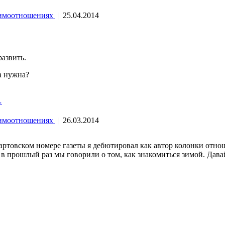
аимоотношениях
|
25.04.2014
развить.
на нужна?
…
аимоотношениях
|
26.03.2014
ртовском номере газеты я дебютировал как автор колонки отнош
 в прошлый раз мы говорили о том, как знакомиться зимой. Давай