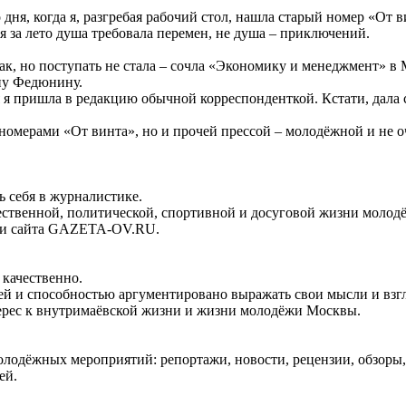
 дня, когда я, разгребая рабочий стол, нашла старый номер «От в
я за лето душа требовала перемен, не душа – приключений.
фак, но поступать не стала – сочла «Экономику и менеджмент»
ну Федюнину.
я я пришла в редакцию обычной корреспонденткой. Кстати, дала с
 номерами «От винта», но и прочей прессой – молодёжной и не оч
ь себя в журналистике.
щественной, политической, спортивной и досуговой жизни молод
а» и сайта GAZETA-OV.RU.
 качественно.
ей и способностью аргументировано выражать свои мысли и взг
нтерес к внутримаёвской жизни и жизни молодёжи Москвы.
олодёжных мероприятий: репортажи, новости, рецензии, обзоры
ей.