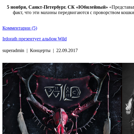
5 ноября, Санкт-Петербург. СК «Юбилейный»
«Представьт
факт, что эти махины передвигаются с проворством кошки 
Комментарии (5)
Irdorath презентует альбом Wild
superadmin
|
Концерты
|
22.09.2017