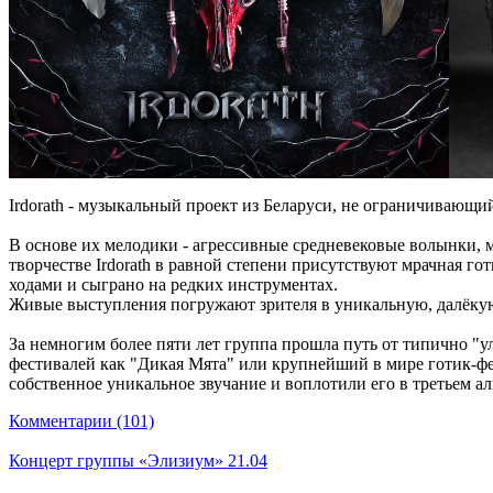
Irdorath - музыкальный проект из Беларуси, не ограничивающий
В основе их мелодики - агрессивные средневековые волынки, 
творчестве Irdorath в равной степени присутствуют мрачная г
ходами и сыграно на редких инструментах.
Живые выступления погружают зрителя в уникальную, далёкую
За немногим более пяти лет группа прошла путь от типично 
фестивалей как "Дикая Мята" или крупнейший в мире готик-фес
собственное уникальное звучание и воплотили его в третьем аль
Комментарии (101)
Концерт группы «Элизиум» 21.04