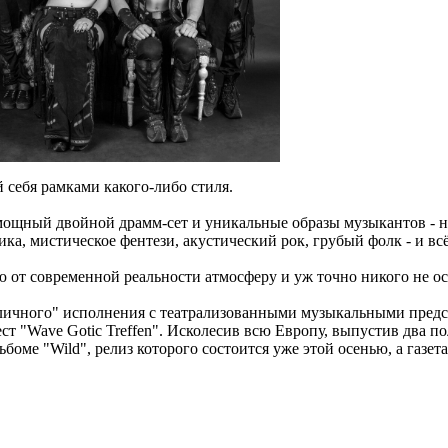
 себя рамками какого-либо стиля.
мощный двойной драмм-сет и уникальные образы музыкантов - но
отика, мистическое фентези, акустический рок, грубый фолк - 
 от современной реальности атмосферу и уж точно никого не 
"уличного" исполнения с театрализованными музыкальными пред
т "Wave Gotic Treffen". Исколесив всю Европу, выпустив два по
боме "Wild", релиз которого состоится уже этой осенью, а газета