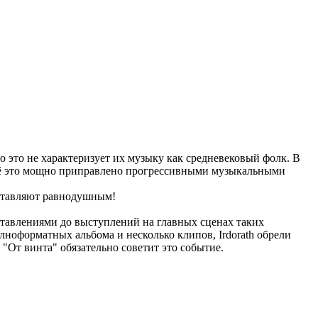
 это не характеризует их музыку как средневековый фолк. В
и всё это мощно приправлено прогрессивными музыкальными
оставляют равнодушным!
ставлениями до выступлений на главных сценах таких
лноформатных альбома и несколько клипов, Irdorath обрели
 "От винта" обязательно советит это событие.