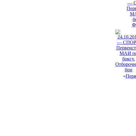
«
Перв