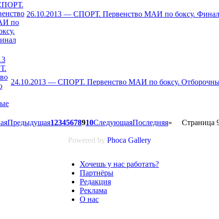
26.10.2013 — СПОРТ. Первенство МАИ по боксу. Фина
24.10.2013 — СПОРТ. Первенство МАИ по боксу. Отборочны
ая
Предыдущая
1
2
3
4
5
6
7
8
9
10
Следующая
Последняя
»
Страница 9
Powered by
Phoca
Gallery
Хочешь у нас работать?
Партнёры
Редакция
Реклама
О нас