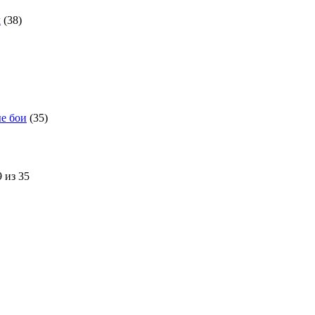
л
(38)
е бои
(35)
 из 35