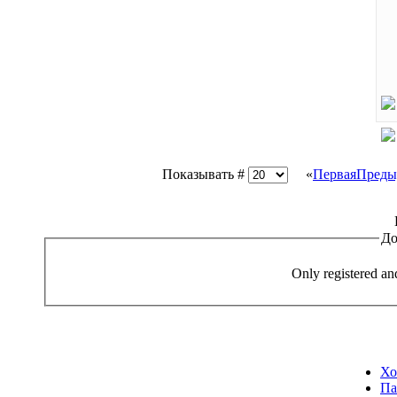
Показывать #
«
Первая
Преды
До
Only registered an
Хо
Па